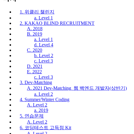
1. 위클리 챌린지
a. Level 1
2. KAKAO BLIND RECRUITMENT
A. 2018
B. 2019
a. Level 1
d. Level 4
C. 2020
b. Level 2
c. Level 3
D. 2021
E. 2022
c. Level 3
3. Dev-Matching
A. 2021 Dev-Matching_웹 백엔드 개발자(상반기)
a. Level 2
4. Summer/Winter Coding
A. Level 2
a. 2019
5. 연습문제
A. Level 2
6. 코딩테스트 고득점 Kit
A. Level 2