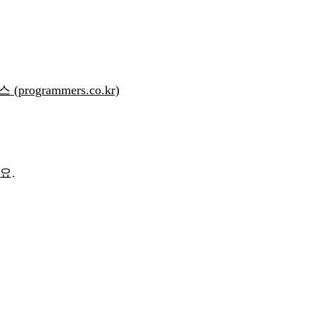
grammers.co.kr)
요.