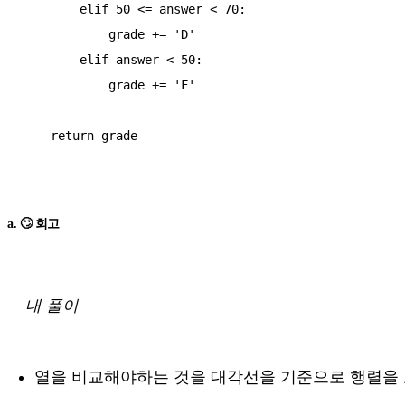
        elif 50 <= answer < 70:

            grade += 'D'

        elif answer < 50:

            grade += 'F'

    return grade

a. 🙄 회고
내 풀이
열을 비교해야하는 것을 대각선을 기준으로 행렬을