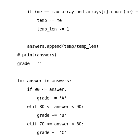
        if (me == max_array and arrays[i].count(me) == 1) or         (me == min_array and arrays[i].count(me) == 1):

            temp -= me

            temp_len -= 1

        answers.append(temp/temp_len)

    # print(answers)

    grade = ''

    for answer in answers:

        if 90 <= answer:

            grade += 'A'

        elif 80 <= answer < 90:

            grade += 'B'

        elif 70 <= answer < 80:

            grade += 'C'
