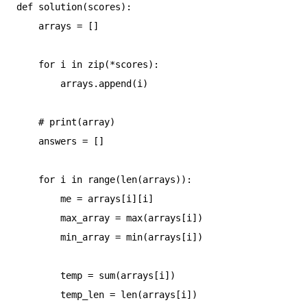
def solution(scores):

    arrays = []

    for i in zip(*scores):

        arrays.append(i)

    # print(array)

    answers = []

    for i in range(len(arrays)):

        me = arrays[i][i]

        max_array = max(arrays[i])

        min_array = min(arrays[i])

        temp = sum(arrays[i])

        temp_len = len(arrays[i])
