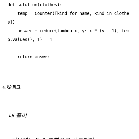
def solution(clothes):

    temp = Counter([kind for name, kind in clothe
s])

    answer = reduce(lambda x, y: x * (y + 1), tem
p.values(), 1) - 1

    return answer

a. 🙄 회고
내 풀이