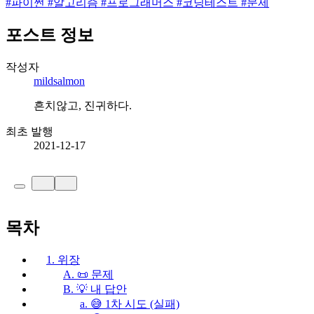
#
파이썬
#
알고리즘
#
프로그래머스
#
코딩테스트
#
문제
포스트 정보
작성자
mildsalmon
흔치않고, 진귀하다.
최초 발행
2021-12-17
목차
1. 위장
A. 📜 문제
B. 💡 내 답안
a. 😅 1차 시도 (실패)