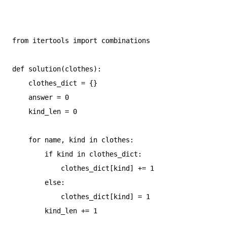
from itertools import combinations

def solution(clothes):

    clothes_dict = {}

    answer = 0

    kind_len = 0

    for name, kind in clothes:

        if kind in clothes_dict:

            clothes_dict[kind] += 1

        else:

            clothes_dict[kind] = 1

        kind_len += 1
