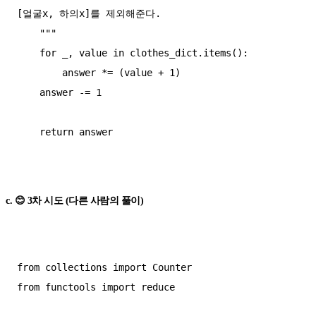
[얼굴x, 하의x]를 제외해준다.

    """

    for _, value in clothes_dict.items():

        answer *= (value + 1)

    answer -= 1

    return answer

c. 😊 3차 시도 (다른 사람의 풀이)
from collections import Counter

from functools import reduce
