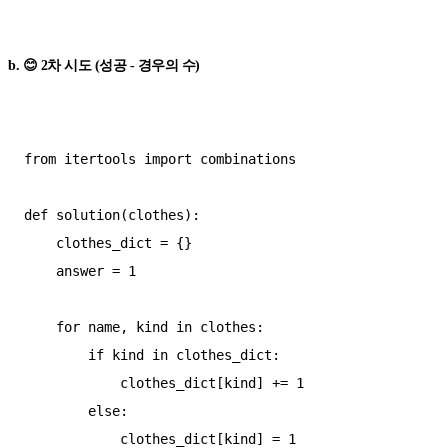
b. 😊 2차 시도 (성공 - 경우의 수)
from itertools import combinations

def solution(clothes):

    clothes_dict = {}

    answer = 1

    for name, kind in clothes:

        if kind in clothes_dict:

            clothes_dict[kind] += 1

        else:

            clothes_dict[kind] = 1
