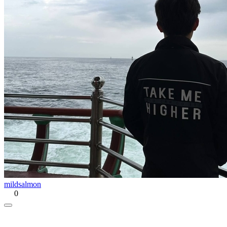
mildsalmon
0