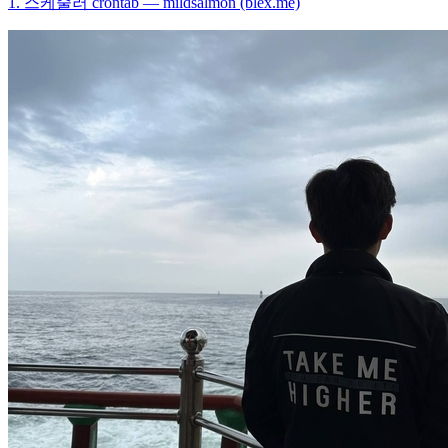
1. 스케줄러 crontab — mildsalmon (blex.me)