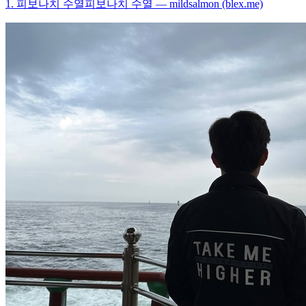
1. 피보나치 수열피보나치 수열 — mildsalmon (blex.me)