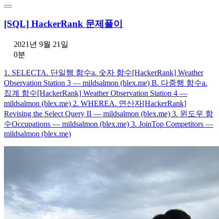
[SQL] HackerRank 문제풀이
2021년 9월 21일
0분
1. SELECTA. 단일행 함수a. 숫자 함수[HackerRank] Weather
Observation Station 3 — mildsalmon (blex.me) B. 다중행 함수a.
집계 함수[HackerRank] Weather Observation Station 4 —
mildsalmon (blex.me) 2. WHEREA. 연산자[HackerRank]
Revising the Select Query II — mildsalmon (blex.me) 3. 윈도우 함
수Occupations — mildsalmon (blex.me) 3. JoinTop Competitors —
mildsalmon (blex.me)