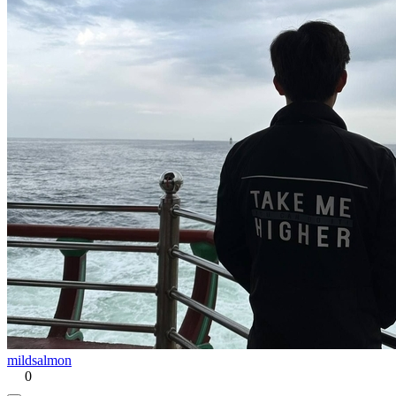
mildsalmon
0