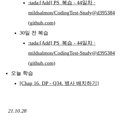
:tada:[Add] PS_복습 - 44일차 ·
mildsalmon/CodingTest-Study@d395384
(github.com)
30일 전 복습
:tada:[Add] PS_복습 - 44일차 ·
mildsalmon/CodingTest-Study@d395384
(github.com)
오늘 학습
[Chap 16. DP - Q34. 병사 배치하기]
21.10.28