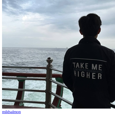
mildsalmon