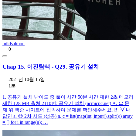
mildsalmon
0
Chap 15. 이진탐색 - Q29. 공유기 설치
2021년 10월 15일
1분
1. 공유기 설치 난이도 중 풀이 시간 50분 시간 제한 2초 메모리
제한 128 MB 출처 2110번: 공유기 설치 (acmicpc.net) A. 📜 문
제 위 백준 사이트에 접속하여 문제를 확인해주세요. B. 💡 내
답안 a. 😊 2차 시도 (성공) n, c = list(map(int, input().split())) array
= [] for i in range(n): …