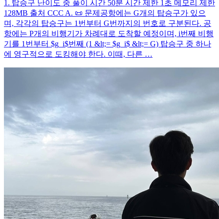
1. 탑승구 난이도 중 풀이 시간 50분 시간 제한 1초 메모리 제한
128MB 출처 CCC A. 📜 문제공항에는 G개의 탑승구가 있으
며, 각각의 탑승구는 1번부터 G번까지의 번호로 구분된다. 공
항에는 P개의 비행기가 차례대로 도착할 예정이며, i번째 비행
기를 1번부터 $g_i$번째 (1 &lt;= $g_i$ &lt;= G) 탑승구 중 하나
에 영구적으로 도킹해야 한다. 이때, 다른 …