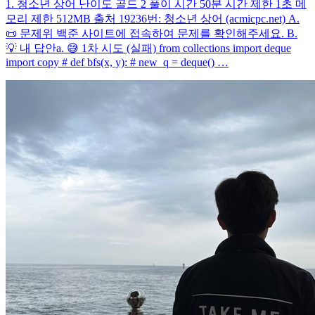
1. 청소년 상어 난이도 골드 2 풀이 시간 50분 시간 제한 1초 메
모리 제한 512MB 출처 19236번: 청소년 상어 (acmicpc.net) A.
📜 문제위 백준 사이트에 접속하여 문제를 확인해주세요. B.
💡 내 답안a. 😅 1차 시도 (실패) from collections import deque
import copy # def bfs(x, y): # new_q = deque() …