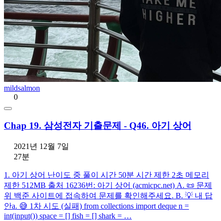
mildsalmon
0
Chap 19. 삼성전자 기출문제 - Q46. 아기 상어
2021년 12월 7일
27분
1. 아기 상어 난이도 중 풀이 시간 50분 시간 제한 2초 메모리
제한 512MB 출처 16236번: 아기 상어 (acmicpc.net) A. 📜 문제
위 백준 사이트에 접속하여 문제를 확인해주세요. B. 💡 내 답
안a. 😅 1차 시도 (실패) from collections import deque n =
int(input()) space = [] fish = [] shark = …