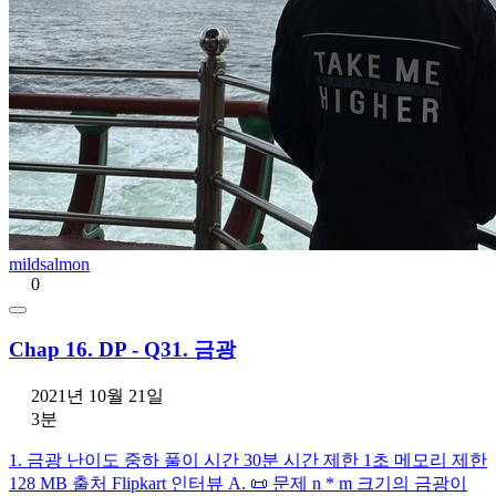
mildsalmon
0
Chap 16. DP - Q31. 금광
2021년 10월 21일
3분
1. 금광 난이도 중하 풀이 시간 30분 시간 제한 1초 메모리 제한
128 MB 출처 Flipkart 인터뷰 A. 📜 문제 n * m 크기의 금광이