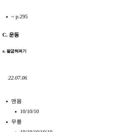
~ p.295
C. 운동
a. 팔굽혀펴기
22.07.06
맨몸
10/10/10
무릎