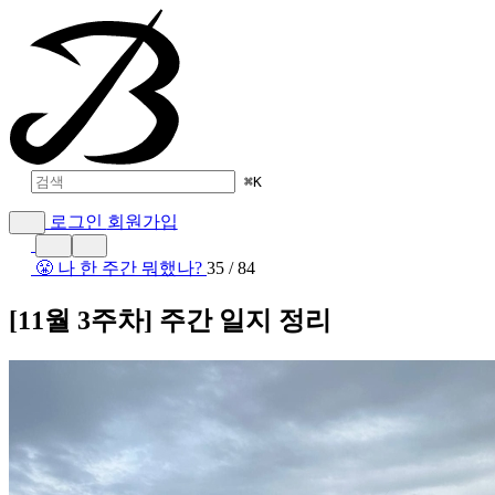
⌘
K
로그인
회원가입
😤 나 한 주간 뭐했나?
35 / 84
[11월 3주차] 주간 일지 정리