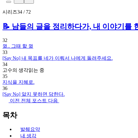
시리즈
34 / 72
📝 남들의 글을 정리하다가, 내 이야기를 
32
껄.. 그때 할 껄
33
[Say No] 내 목표를 네가 이뤄서 나에게 돌려주세요.
34
고수의 생각
읽는 중
35
지식을 지혜로.
36
[Say No] 알지 못하면 당한다.
이전
전체 포스트
다음
목차
발췌요약
내 생각