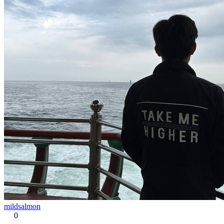
mildsalmon
0