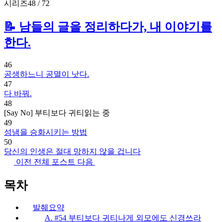
시리즈
48 / 72
📝 남들의 글을 정리하다가, 내 이야기를
한다.
46
공생하느니 공멸이 낫다.
47
다 바꿔.
48
[Say No] 부티보다 귀티
읽는 중
49
성냄을 승화시키는 방법
50
당신의 인생은 절대 망하지 않을 겁니다
이전
전체 포스트
다음
목차
발췌요약
A. #54 부티보다 귀티나게 외모에도 신경쓰라