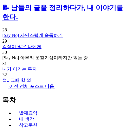
📝 남들의 글을 정리하다가, 내 이야기를
한다.
28
[Say No] 자연스럽게 속독하기
29
걱정이 많은 나에게
30
[Say No] 아무리 운칠기삼이라지만.
읽는 중
31
내가 이기는 투자
32
껄.. 그때 할 껄
이전
전체 포스트
다음
목차
발췌요약
내 생각
참고문헌