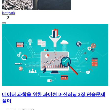
laetipark
0
데이터 과학을 위한 파이썬 머신러닝 2장 연습문제
풀이