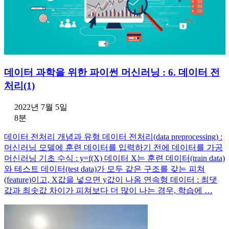
데이터 과학을 위한 파이썬 머신러닝 : 6. 데이터 전
처리(1)
2022년 7월 5일
8분
데이터 전처리 개념과 유형 데이터 전처리(data preprocessing) :
머신러닝 모델에 훈련 데이터를 입력하기 전에 데이터를 가공
머신러닝 기초 수식 : y=f(X) 데이터 X는 훈련 데이터(train data)
와 테스트 데이터(test data)가 모두 같은 구조를 갖는 피쳐
(feature)이고, X값을 넣으면 y값이 나옴 연속형 데이터 : 최댓
값과 최솟값 차이가 피쳐보다 더 많이 나는 경우, 학습에 …