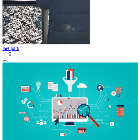
laetipark
0