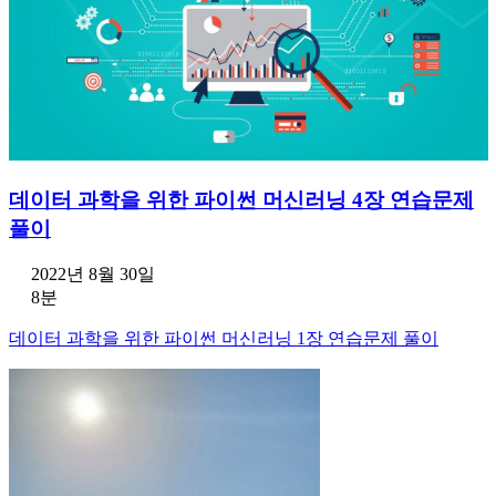
데이터 과학을 위한 파이썬 머신러닝 4장 연습문제
풀이
2022년 8월 30일
8분
데이터 과학을 위한 파이썬 머신러닝 1장 연습문제 풀이