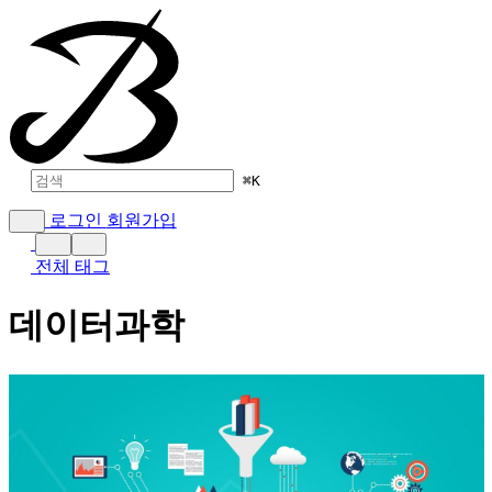
⌘
K
로그인
회원가입
전체 태그
데이터과학