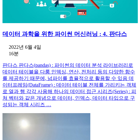
데이터 과학을 위한 파이썬 머신러닝 : 4. 판다스
2022년 6월 4일
16분
판다스 판다스(pandas) : 파이썬의 데이터 분석 라이브러리로
데이터 테이블을 다룸 인덱싱, 연산, 전처리 등의 다양한 함수
를 제공하기 때문에, 넘파이를 효율적으로 활용할 수 있음 데
이터프레임(DataFrame) : 데이터 테이블 전체를 가리키는 객체
로 열과 행 각각 사용해 하나의 데이터 접근 시리즈(Series) : 피
쳐 벡터와 같은 개념으로 데이터, 인덱스, 데이터 타입으로 구
성되는 객체 시리즈 …