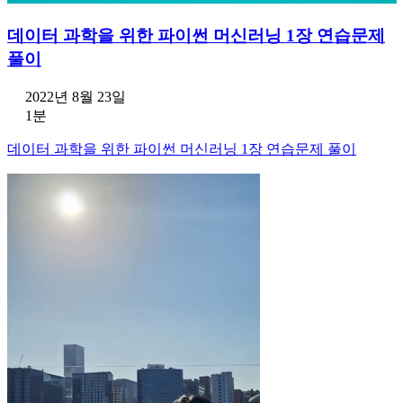
데이터 과학을 위한 파이썬 머신러닝 1장 연습문제
풀이
2022년 8월 23일
1분
데이터 과학을 위한 파이썬 머신러닝 1장 연습문제 풀이