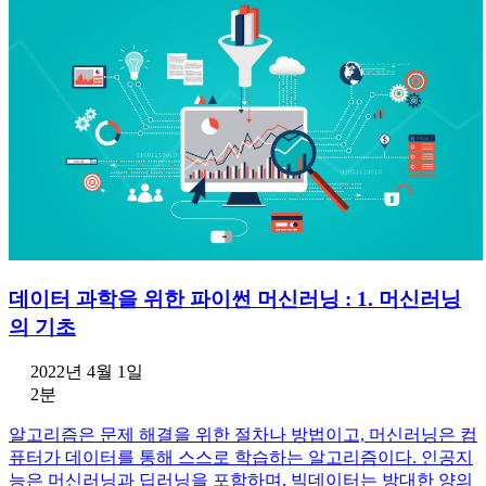
데이터 과학을 위한 파이썬 머신러닝 : 1. 머신러닝
의 기초
2022년 4월 1일
2분
알고리즘은 문제 해결을 위한 절차나 방법이고, 머신러닝은 컴
퓨터가 데이터를 통해 스스로 학습하는 알고리즘이다. 인공지
능은 머신러닝과 딥러닝을 포함하며, 빅데이터는 방대한 양의