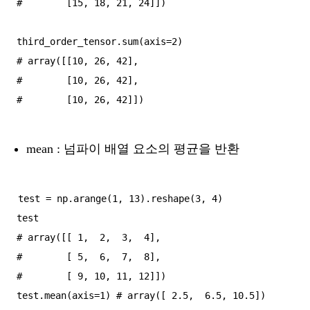
#        [15, 18, 21, 24]])

third_order_tensor.sum(axis=2)

# array([[10, 26, 42],

#        [10, 26, 42],

mean : 넘파이 배열 요소의 평균을 반환
test = np.arange(1, 13).reshape(3, 4)

test

# array([[ 1,  2,  3,  4],

#        [ 5,  6,  7,  8],

#        [ 9, 10, 11, 12]])
