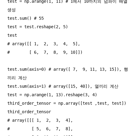
test = np.arange(1, 11) # 1에서 10까지의 넘파이 배열 
생성

test.sum() # 55

test = test.reshape(2, 5)

test

# array([[ 1,  2,  3,  4,  5],

#        [ 6,  7,  8,  9, 10]])

test.sum(axis=0) # array([ 7,  9, 11, 13, 15]), 행
끼리 계산

test.sum(axis=1) # array([15, 40]), 열끼리 계산

test = np.arange(1, 13).reshape(3, 4)

third_order_tensor = np.array([test ,test, test])

third_order_tensor

# array([[[ 1,  2,  3,  4],

#         [ 5,  6,  7,  8],
