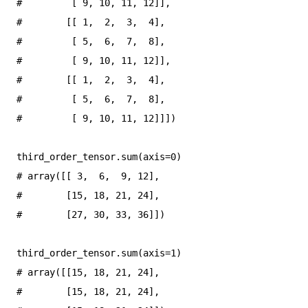
#         [ 9, 10, 11, 12]],

#        [[ 1,  2,  3,  4],

#         [ 5,  6,  7,  8],

#         [ 9, 10, 11, 12]],

#        [[ 1,  2,  3,  4],

#         [ 5,  6,  7,  8],

#         [ 9, 10, 11, 12]]])

third_order_tensor.sum(axis=0)

# array([[ 3,  6,  9, 12],

#        [15, 18, 21, 24],

#        [27, 30, 33, 36]])

third_order_tensor.sum(axis=1)

# array([[15, 18, 21, 24],

#        [15, 18, 21, 24],
