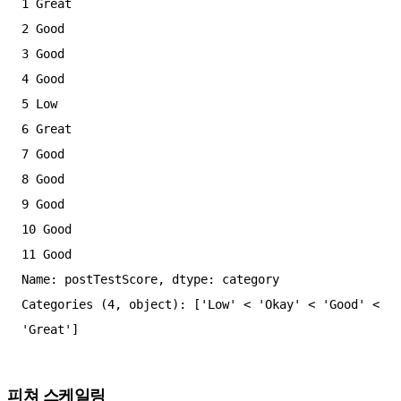
1 Great

2 Good

3 Good

4 Good

5 Low

6 Great

7 Good

8 Good

9 Good

10 Good

11 Good

Name: postTestScore, dtype: category

Categories (4, object): ['Low' < 'Okay' < 'Good' < 
피쳐 스케일링