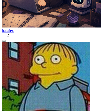
baealex
2