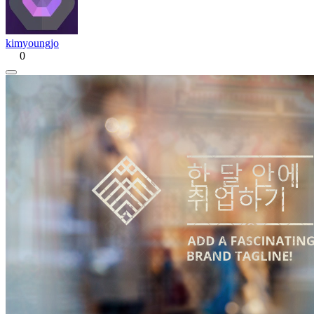
kimyoungjo
0