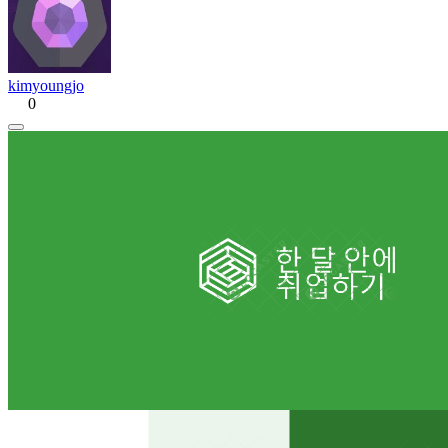
kimyoungjo
0