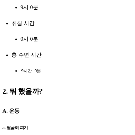
9시 0분
취침 시간
0시 0분
총 수면 시간
9시간 0분
2. 뭐 했을까?
A. 운동
a. 팔굽혀 펴기