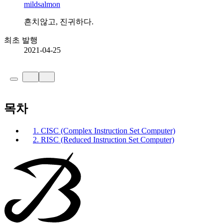
mildsalmon
흔치않고, 진귀하다.
최초 발행
2021-04-25
목차
1. CISC (Complex Instruction Set Computer)
2. RISC (Reduced Instruction Set Computer)