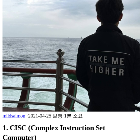
mildsalmon
·
2021-04-25 발행
·
1분 소요
1. CISC (Complex Instruction Set
Computer)