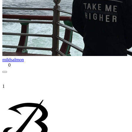
mildsalmon
0
1