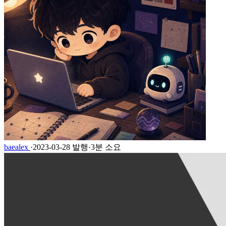
baealex
·
2023-03-28 발행
·
3분 소요