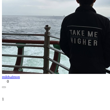
mildsalmon
0
1