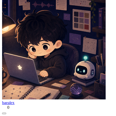
baealex
0