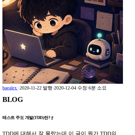
baealex
·
2020-11-22 발행
·
2020-12-04 수정
·
6분 소요
BLOG
테스트 주도 개발(TDD)란?
#
TDD에 대해서 잘 몰랐는데 이 글이 뭔가 TDD의