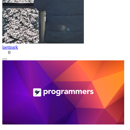
laetipark
0