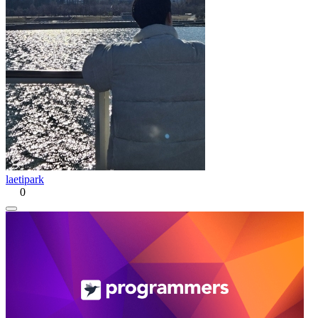
laetipark
0