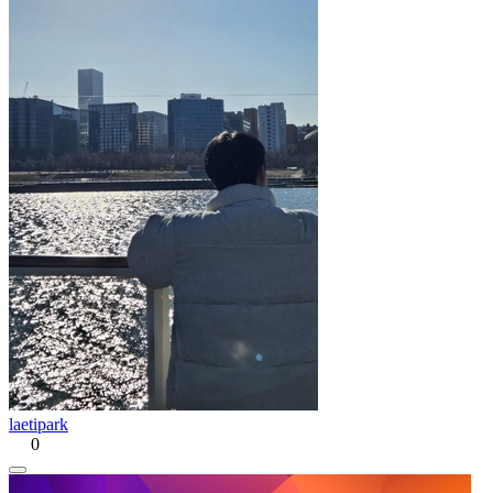
laetipark
0