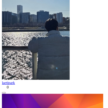
laetipark
0