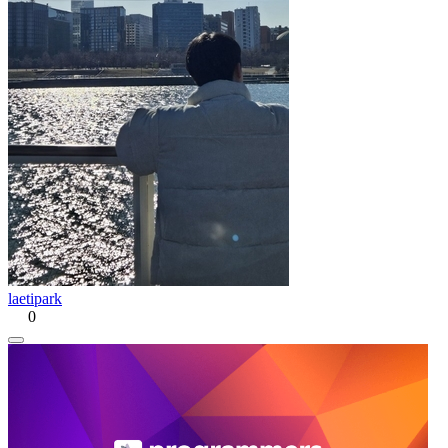
laetipark
0