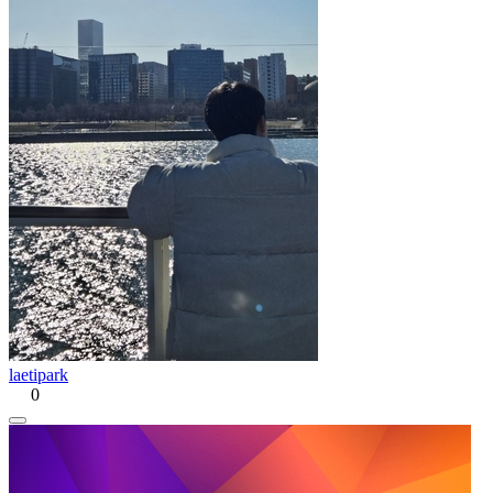
laetipark
0