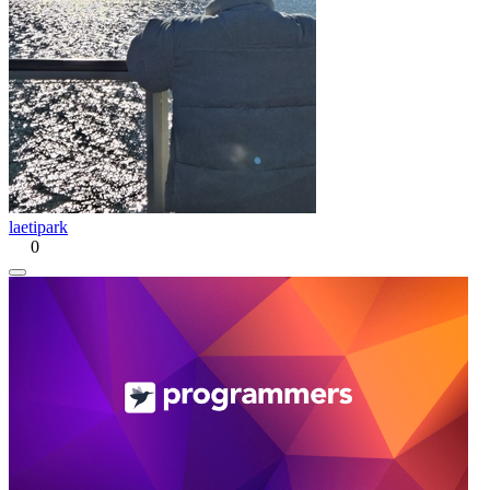
laetipark
0