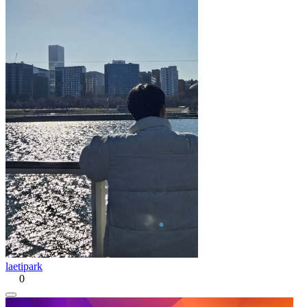
laetipark
0