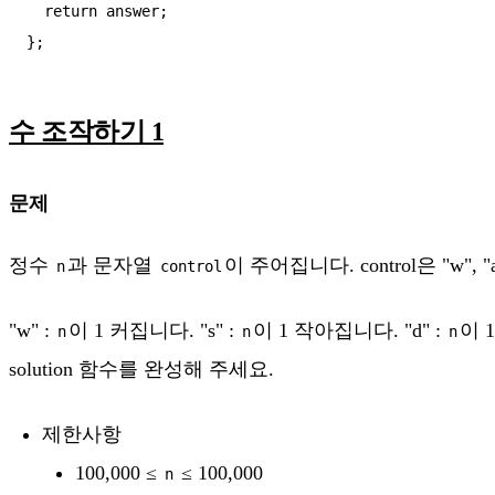
  return answer;

수 조작하기 1
문제
정수
과 문자열
이 주어집니다. control은 "w",
n
control
"w" :
이 1 커집니다. "s" :
이 1 작아집니다. "d" :
이 1
n
n
n
solution 함수를 완성해 주세요.
제한사항
100,000 ≤
≤ 100,000
n