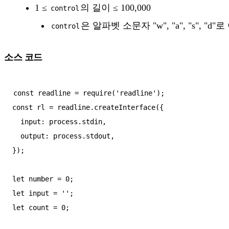
1 ≤
의 길이 ≤ 100,000
control
은 알파벳 소문자 "w", "a", "s", 
control
소스 코드
const readline = require('readline');

const rl = readline.createInterface({

  input: process.stdin,

  output: process.stdout,

});

let number = 0;

let input = '';

let count = 0;
