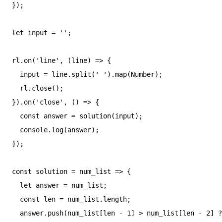
});

let input = '';

rl.on('line', (line) => {

  input = line.split(' ').map(Number);

  rl.close();

}).on('close', () => {

  const answer = solution(input);

  console.log(answer);

});

const solution = num_list => {

  let answer = num_list;

  const len = num_list.length;

  answer.push(num_list[len - 1] > num_list[len - 2] ? num_list[len - 1] - num_list[len - 2] : num_list[len - 1] * 2);
