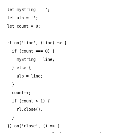
let myString = '';

let alp = '';

let count = 0;

rl.on('line', (line) => {

  if (count === 0) {

    myString = line;

  } else {

    alp = line;

  }

  count++;

  if (count > 1) {

    rl.close();

  }

}).on('close', () => {
