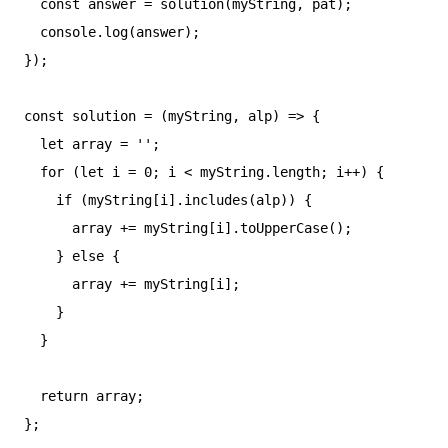
  const answer = solution(myString, pat);

  console.log(answer);

});

const solution = (myString, alp) => {

  let array = '';

  for (let i = 0; i < myString.length; i++) {

    if (myString[i].includes(alp)) {

      array += myString[i].toUpperCase();

    } else {

      array += myString[i];

    }

  }

  return array;
