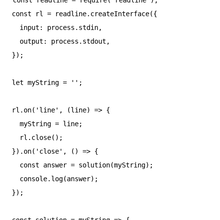
const rl = readline.createInterface({

  input: process.stdin,

  output: process.stdout,

});

let myString = '';

rl.on('line', (line) => {

  myString = line;

  rl.close();

}).on('close', () => {

  const answer = solution(myString);

  console.log(answer);

});

const solution = myString => {
