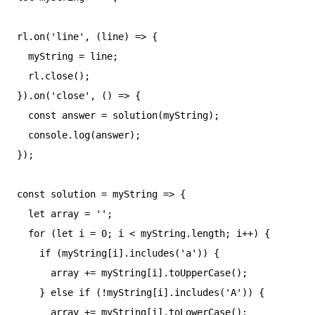
rl.on('line', (line) => {

  myString = line;

  rl.close();

}).on('close', () => {

  const answer = solution(myString);

  console.log(answer);

});

const solution = myString => {

  let array = '';

  for (let i = 0; i < myString.length; i++) {

    if (myString[i].includes('a')) {

      array += myString[i].toUpperCase();

    } else if (!myString[i].includes('A')) {

      array += myString[i].toLowerCase();
