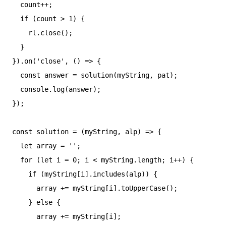
  count++;

  if (count > 1) {

    rl.close();

  }

}).on('close', () => {

  const answer = solution(myString, pat);

  console.log(answer);

});

const solution = (myString, alp) => {

  let array = '';

  for (let i = 0; i < myString.length; i++) {

    if (myString[i].includes(alp)) {

      array += myString[i].toUpperCase();

    } else {

      array += myString[i];
