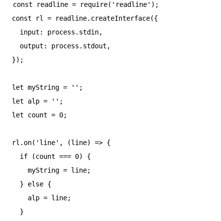
const readline = require('readline');

const rl = readline.createInterface({

  input: process.stdin,

  output: process.stdout,

});

let myString = '';

let alp = '';

let count = 0;

rl.on('line', (line) => {

  if (count === 0) {

    myString = line;

  } else {

    alp = line;

  }
