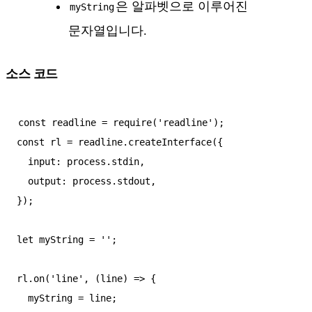
은 알파벳으로 이루어진
myString
문자열입니다.
소스 코드
const readline = require('readline');

const rl = readline.createInterface({

  input: process.stdin,

  output: process.stdout,

});

let myString = '';

rl.on('line', (line) => {

  myString = line;
