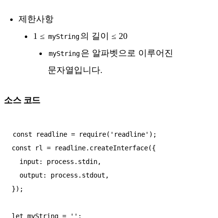
제한사항
1 ≤
의 길이 ≤ 20
myString
은 알파벳으로 이루어진
myString
문자열입니다.
소스 코드
const readline = require('readline');

const rl = readline.createInterface({

  input: process.stdin,

  output: process.stdout,

});

let myString = '';
