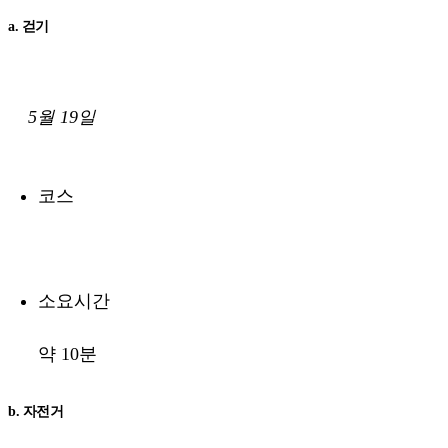
a. 걷기
5월 19일
코스
소요시간
약 10분
b. 자전거