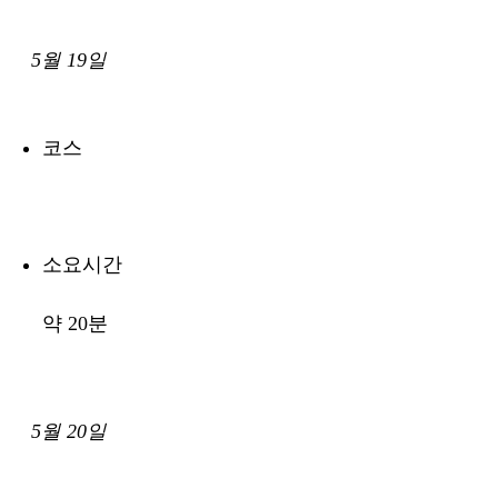
5월 19일
코스
소요시간
약 20분
5월 20일