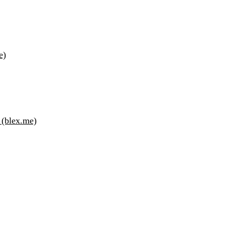
e)
blex.me)