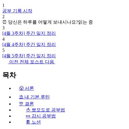
1
공부 기록 시작
2
⏰ 당신은 하루를 어떻게 보내시나요?
읽는 중
3
[4월 3주차] 주간 일지 정리
4
[4월 4주차] 주간 일지 정리
5
[4월 5주차] 주간 일지 정리
이전
전체 포스트
다음
목차
😤 서론
⛱ 내 기본 루틴
🎊 결론
🍅 뽀모도로 공부법
👀 감시 공부법
📔 노션