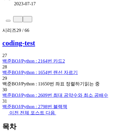
2023-07-17
시리즈
29 / 66
coding-test
27
백준BOJ/Python : 2164번 카드2
28
백준BOJ/Python : 1654번 랜선 자르기
29
백준BOJ/Python : 11650번 좌표 정렬하기
읽는 중
30
백준BOJ/Python : 2609번 최대 공약수와 최소 공배수
31
백준BOJ/Python : 2798번 블랙잭
이전
전체 포스트
다음
목차