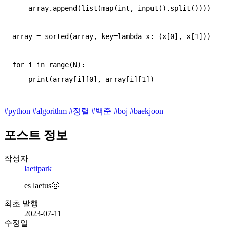
    array.append(list(map(int, input().split())))

array = sorted(array, key=lambda x: (x[0], x[1]))

for i in range(N):

#
python
#
algorithm
#
정렬
#
백준
#
boj
#
baekjoon
포스트 정보
작성자
laetipark
es laetus🙂
최초 발행
2023-07-11
수정일