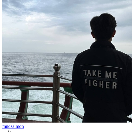
mildsalmon
0