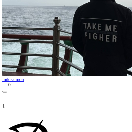
mildsalmon
0
1