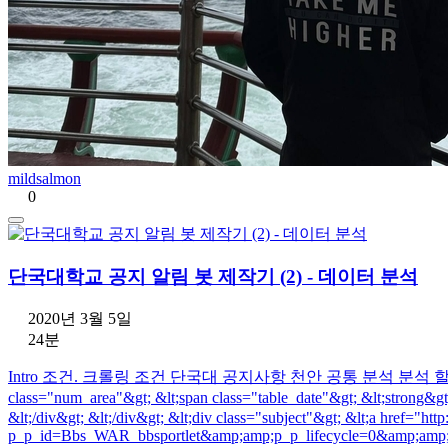
mildsalmon
0
단국대학교 공지 알림 봇 제작기 (2) - 데이터 분석
2020년 3월 5일
24분
Intro 조건. 크롤링 조건 단국대 공지사항 천안 공통 분석 분석 할 html 코드 2개 &lt;
class="num_area"&gt; &lt;span class="table_date"&gt; &lt;strong&
&lt;/div&gt; &lt;/div&gt; &lt;div class="subject"&gt; &lt;a href="h
p_p_id=Bbs_WAR_bbsportlet&amp;amp;p_p_lifecycle=0&amp;amp