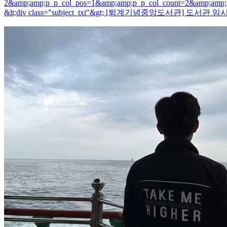
2&amp;amp;p_p_col_pos=1&amp;amp;p_p_col_count=2&amp;amp;
&lt;div class="subject_txt"&gt; [퇴계기념중앙도서관] 도서관 임시 휴관