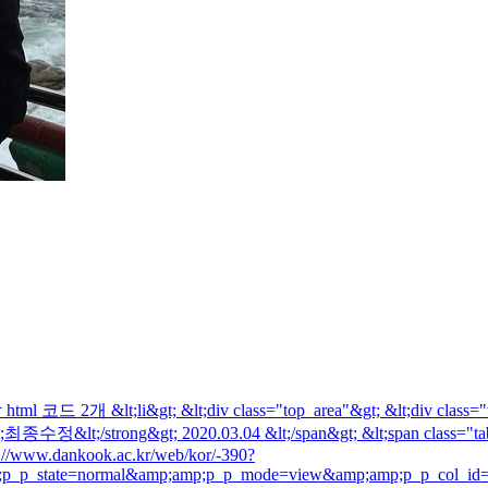
li&gt; &lt;div class="top_area"&gt; &lt;div class="write_
gt;최종수정&lt;/strong&gt; 2020.03.04 &lt;/span&gt; &lt;span class="t
ttp://www.dankook.ac.kr/web/kor/-390?
;p_p_state=normal&amp;amp;p_p_mode=view&amp;amp;p_p_col_id