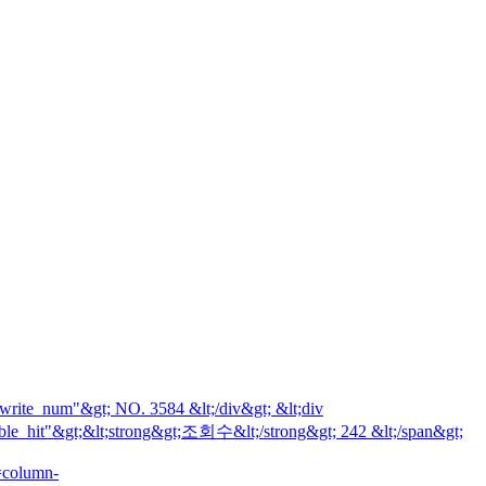
num"&gt; NO. 3584 &lt;/div&gt; &lt;div
able_hit"&gt;&lt;strong&gt;조회수&lt;/strong&gt; 242 &lt;/span&gt;
=column-