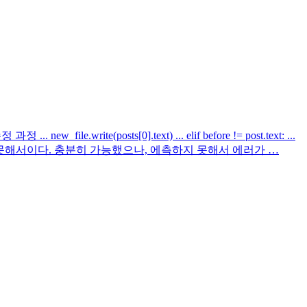
(posts[0].text) ... elif before != post.text: ...
지 못해서이다. 충분히 가능했으나, 에측하지 못해서 에러가 …