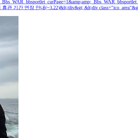
_Bbs_WAR_bbsportlet_curPage=1&amp;amp;_Bbs_WAR_bbsportlet_
 기간 연장 안내(~3.22)&lt;/div&gt; &lt;div class="ico_area"&g