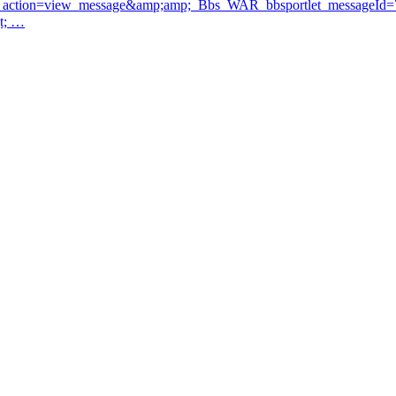
action=view_message&amp;amp;_Bbs_WAR_bbsportlet_messageId=
t; …