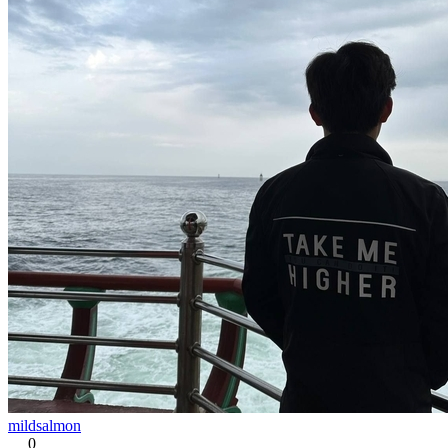
mildsalmon
0