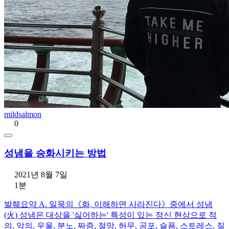
mildsalmon
0
성냄을 승화시키는 방법
2021년 8월 7일
1분
발췌요약 A. 일묵의《화, 이해하면 사라진다》중에서 성냄
(火) 성냄은 대상을 '싫어하는' 특성이 있는 정신 현상으로 적
의, 악의, 우울, 분노, 짜증, 절망, 허무, 공포, 슬픔, 스트레스, 질