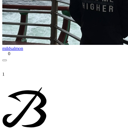
mildsalmon
0
1