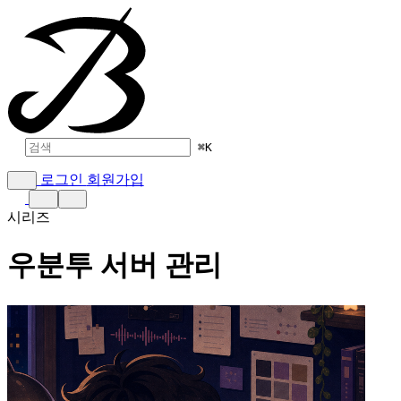
⌘
K
로그인
회원가입
시리즈
우분투 서버 관리