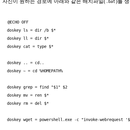
자신이 원하는 경로에 아래와 같은 배치파일(
)를 
.bat
@ECHO OFF

doskey ls = dir /b $*

doskey ll = dir $*

doskey cat = type $*

doskey .. = cd..

doskey ~ = cd %HOMEPATH%

doskey grep = find "$1" $2

doskey mv = ren $*

doskey rm = del $*

doskey wget = powershell.exe -c "invoke-webrequest '$