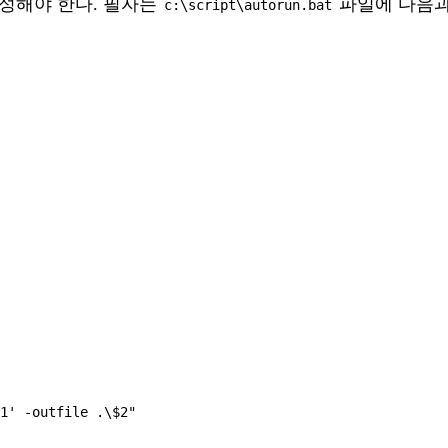
생성해야 한다. 필자는
파일에 다음과
c:\script\autorun.bat
1' -outfile .\$2"
