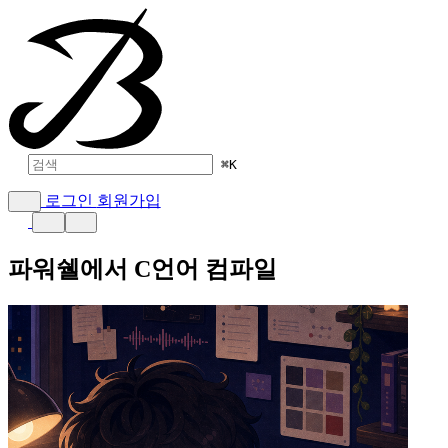
⌘
K
로그인
회원가입
파워쉘에서 C언어 컴파일