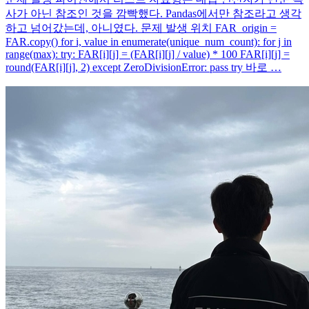
사가 아닌 참조인 것을 깜빡했다. Pandas에서만 참조라고 생각
하고 넘어갔는데, 아니였다. 문제 발생 위치 FAR_origin =
FAR.copy() for i, value in enumerate(unique_num_count): for j in
range(max): try: FAR[i][j] = (FAR[i][j] / value) * 100 FAR[i][j] =
round(FAR[i][j], 2) except ZeroDivisionError: pass try 바로 …