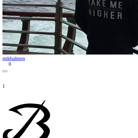
mildsalmon
0
1