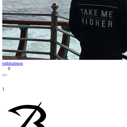
mildsalmon
0
1