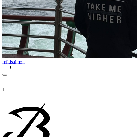
mildsalmon
0
1