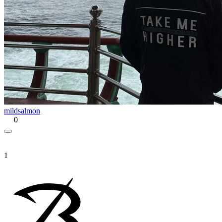
mildsalmon
0
1