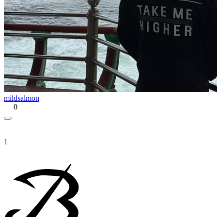
mildsalmon
0
1