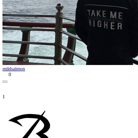
mildsalmon
0
1