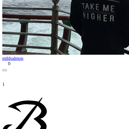
mildsalmon
0
1