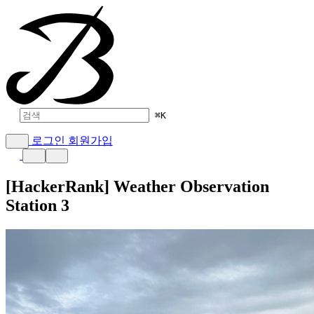
⌘
K
로그인
회원가입
[HackerRank] Weather Observation
Station 3