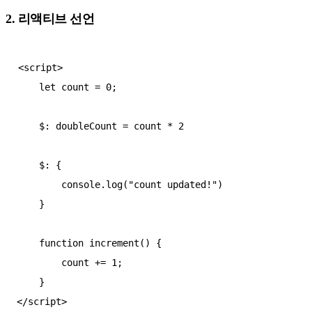
2. 리액티브 선언
<script>

    let count = 0;

    $: doubleCount = count * 2

    $: {

        console.log("count updated!")

    }

    function increment() {

        count += 1;

    }

</script>
