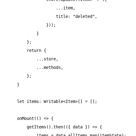
                    ...item,

                    title: "deleted",

                }));

            }

        };

        return {

            ...store,

            ...methods,

        };

    }

    let items: Writable<Item>[] = [];

    onMount(() => {

        getItems().then(({ data }) => {

            items = data.allItems.map(itemState);
