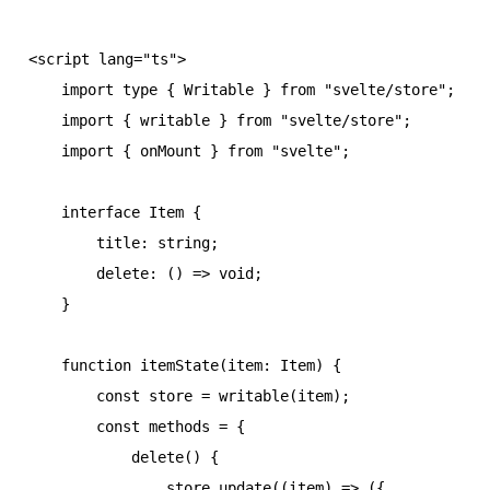
<script lang="ts">

    import type { Writable } from "svelte/store";

    import { writable } from "svelte/store";

    import { onMount } from "svelte";

    interface Item {

        title: string;

        delete: () => void;

    }

    function itemState(item: Item) {

        const store = writable(item);

        const methods = {

            delete() {

                store.update((item) => ({
