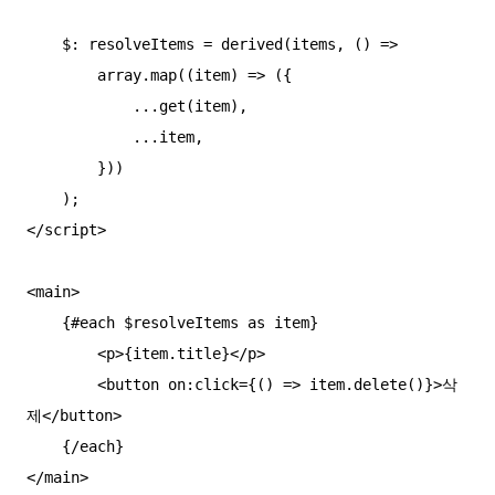
    $: resolveItems = derived(items, () =>

        array.map((item) => ({

            ...get(item),

            ...item,

        }))

    );

</script>

<main>

    {#each $resolveItems as item}

        <p>{item.title}</p>

        <button on:click={() => item.delete()}>삭
제</button>

    {/each}
