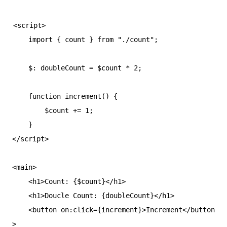
<script>

    import { count } from "./count";

    $: doubleCount = $count * 2;

    function increment() {

        $count += 1;

    }

</script>

<main>

    <h1>Count: {$count}</h1>

    <h1>Doucle Count: {doubleCount}</h1>

    <button on:click={increment}>Increment</button
>
