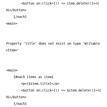
        <button on:click={() => item.delete()}>삭
제</button>

    {/each}

Property 'title' does not exist on type 'Writable
<main>

    {#each items as item}

        <p>{$item.title}</p>

        <button on:click={() => $item.delete()}>삭
제</button>

    {/each}
