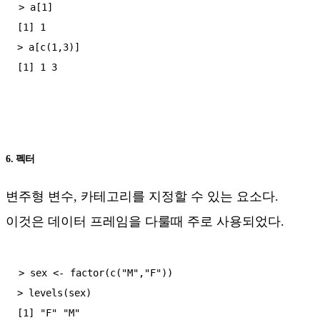
> a[1]

[1] 1

> a[c(1,3)]

6. 펙터
변주형 변수, 카테고리를 지정할 수 있는 요소다.
이것은 데이터 프레임을 다룰때 주로 사용되었다.
> sex <- factor(c("M","F"))

> levels(sex)

[1] "F" "M"
