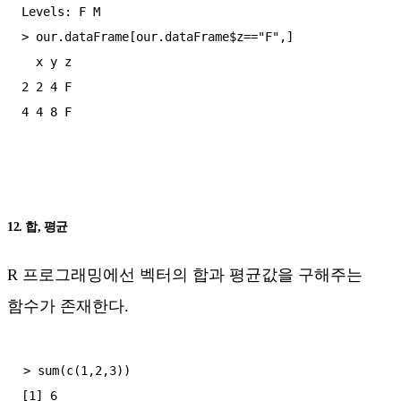
Levels: F M

> our.dataFrame[our.dataFrame$z=="F",]

  x y z

2 2 4 F

12. 합, 평균
R 프로그래밍에선 벡터의 합과 평균값을 구해주는
함수가 존재한다.
> sum(c(1,2,3))

[1] 6
