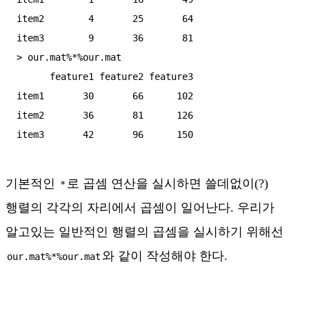
item2        4       25       64

item3        9       36       81

> our.mat%*%our.mat

      feature1 feature2 feature3

item1       30       66      102

item2       36       81      126

기본적인
로 곱셈 연산을 실시하면 쓸데없이(?)
*
행렬의 각각의 자리에서 곱셈이 일어난다. 우리가
알고있는 일반적인 행렬의 곱셈을 실시하기 위해선
와 같이 작성해야 한다.
our.mat%*%our.mat