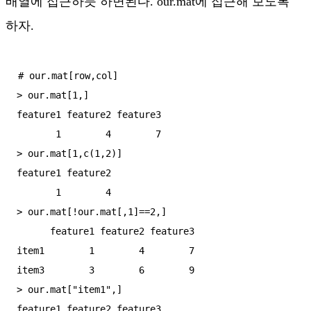
배열에 접근하듯 하면된다. our.mat에 접근해 보도록
하자.
# our.mat[row,col]

> our.mat[1,]

feature1 feature2 feature3

       1        4        7

> our.mat[1,c(1,2)]

feature1 feature2

       1        4

> our.mat[!our.mat[,1]==2,]

      feature1 feature2 feature3

item1        1        4        7

item3        3        6        9

> our.mat["item1",]

feature1 feature2 feature3
