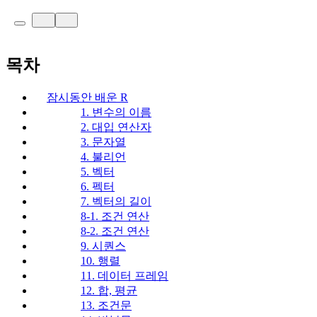
목차
잠시동안 배운 R
1. 변수의 이름
2. 대입 연산자
3. 문자열
4. 불리언
5. 벡터
6. 펙터
7. 벡터의 길이
8-1. 조건 연산
8-2. 조건 연산
9. 시퀀스
10. 행렬
11. 데이터 프레임
12. 합, 평균
13. 조건문