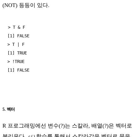
(NOT) 등등이 있다.
> T & F

[1] FALSE

> T | F

[1] TRUE

> !TRUE

5. 벡터
R 프로그래밍에선 변수(?)는 스칼라, 배열(?)은 벡터로
불리운다.
함수를 통해서 스칼라값을 벡터로 묶을
c()