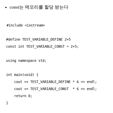
const는 메모리를 할당 받는다
#include <iostream>

#define TEST_VARIABLE_DEFINE 2+5

const int TEST_VARIABLE_CONST = 2+5;

using namespace std;

int main(void) {

    cout << TEST_VARIABLE_DEFINE * 6 << endl;

    cout << TEST_VARIABLE_CONST  * 6 << endl;

    return 0;

}