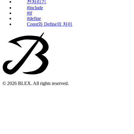
전처리기
#include
#if
#define
Const와 Define의 차이
© 2026 BLEX. All rights reserved.