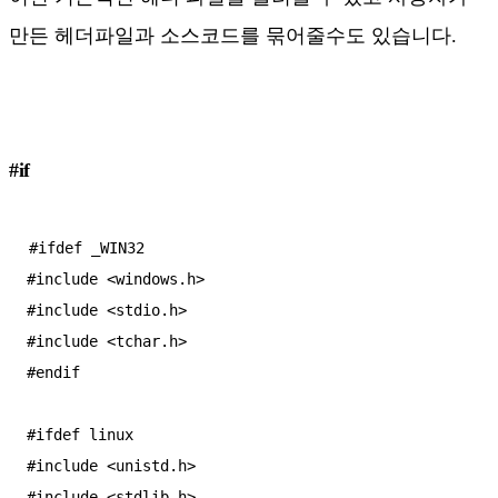
만든 헤더파일과 소스코드를 묶어줄수도 있습니다.
#if
#ifdef _WIN32

#include <windows.h>

#include <stdio.h>

#include <tchar.h>

#endif

#ifdef linux

#include <unistd.h>

#include <stdlib.h>
