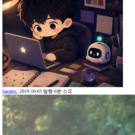
baealex
·
2019-10-03 발행
·
6분 소요