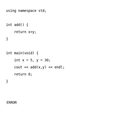
using namespace std;

int add() {

    return x+y;

}

int main(void) {

    int x = 5, y = 30;

    cout << add(x,y) << endl;

    return 0;

}
ERROR