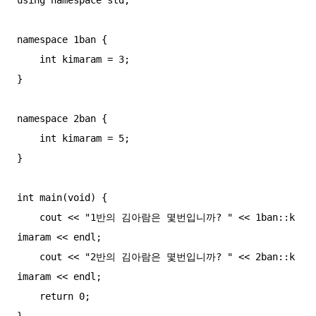
using namespace std;

namespace 1ban {

    int kimaram = 3;

}

namespace 2ban {

    int kimaram = 5;

}

int main(void) {

    cout << "1반의 김아람은 몇번입니까? " << 1ban::k
imaram << endl;

    cout << "2반의 김아람은 몇번입니까? " << 2ban::k
imaram << endl;

    return 0;
