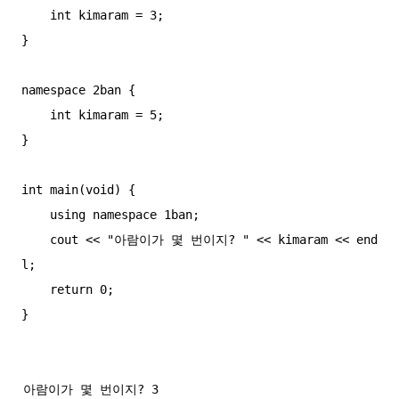
    int kimaram = 3;

}

namespace 2ban {

    int kimaram = 5;

}

int main(void) {

    using namespace 1ban;

    cout << "아람이가 몇 번이지? " << kimaram << end
l;

    return 0;

}
아람이가 몇 번이지? 3