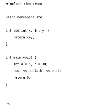
#include <iostream>

using namespace std;

int add(int x, int y) {

    return x+y;

}

int main(void) {

    int a = 5, b = 30;

    cout << add(a,b) << endl;

    return 0;

}
35