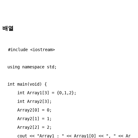
배열
#include <iostream>

using namespace std;

int main(void) {

    int Array1[3] = {0,1,2};

    int Array2[3];

    Array2[0] = 0;

    Array2[1] = 1;

    Array2[2] = 2;

    cout << "Array1 : " << Array1[0] << ", " << Ar