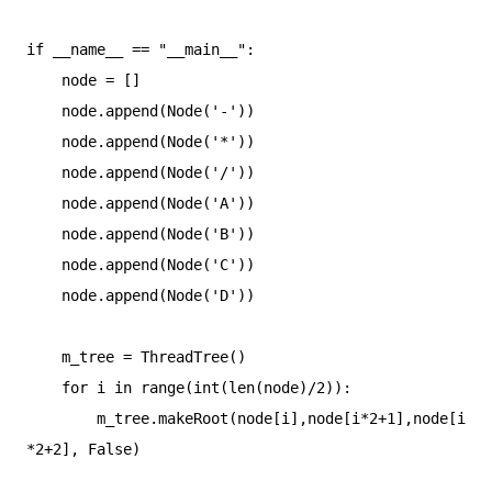
if __name__ == "__main__":

    node = []

    node.append(Node('-'))

    node.append(Node('*'))

    node.append(Node('/'))

    node.append(Node('A'))

    node.append(Node('B'))

    node.append(Node('C'))

    node.append(Node('D'))

    m_tree = ThreadTree()

    for i in range(int(len(node)/2)):

        m_tree.makeRoot(node[i],node[i*2+1],node[i
*2+2], False)
