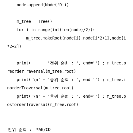
    node.append(Node('D'))

    m_tree = Tree()

    for i in range(int(len(node)/2)):

        m_tree.makeRoot(node[i],node[i*2+1],node[i
*2+2])

    print(       '전위 순회 : ', end='') ; m_tree.p
reorderTraversal(m_tree.root)

    print('\n' + '중위 순회 : ', end='') ; m_tree.i
norderTraversal(m_tree.root)

    print('\n' + '후위 순회 : ', end='') ; m_tree.p
전위 순회 : -*AB/CD
